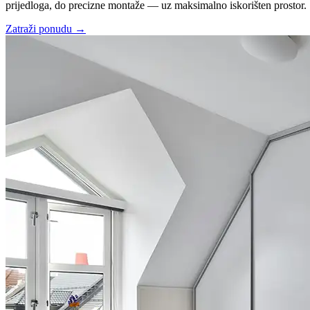
prijedloga, do precizne montaže — uz maksimalno iskorišten prostor.
Zatraži ponudu
→