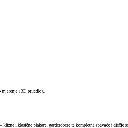
 mjerenje i 3D prijedlog.
i — klizne i klasične plakare, garderobere te kompletne spavaće i dječj