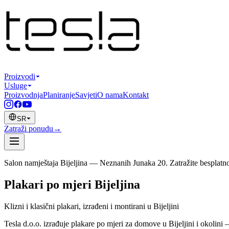
Proizvodi
Usluge
Proizvodnja
Planiranje
Savjeti
O nama
Kontakt
SR
Zatraži ponudu
→
Salon namještaja Bijeljina — Neznanih Junaka 20. Zatražite besplatno
Plakari po mjeri Bijeljina
Klizni i klasični plakari, izrađeni i montirani u Bijeljini
Tesla d.o.o. izrađuje plakare po mjeri za domove u Bijeljini i okolin