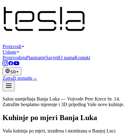
Proizvodi
Usluge
Proizvodnja
Planiranje
Savjeti
O nama
Kontakt
SR
Zatraži ponudu
→
Salon namještaja Banja Luka — Vojvode Pere Krece br. 14.
Zatražite besplatno mjerenje i 3D prijedlog Vaše nove kuhinje.
Kuhinje po mjeri Banja Luka
Vaša kuhinja po mjeri, izrađena i montirana u Banjoj Luci