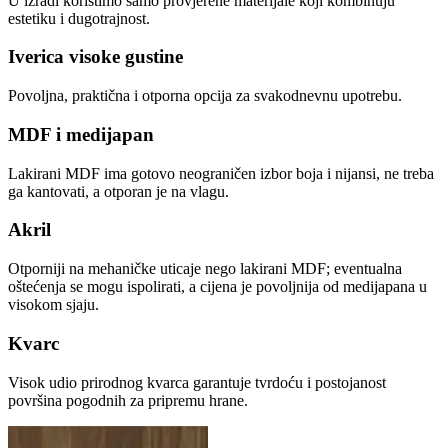
U izradi koristimo samo provjerene materijale koji kombinuju
estetiku i dugotrajnost.
Iverica visoke gustine
Povoljna, praktična i otporna opcija za svakodnevnu upotrebu.
MDF i medijapan
Lakirani MDF ima gotovo neograničen izbor boja i nijansi, ne treba
ga kantovati, a otporan je na vlagu.
Akril
Otporniji na mehaničke uticaje nego lakirani MDF; eventualna
oštećenja se mogu ispolirati, a cijena je povoljnija od medijapana u
visokom sjaju.
Kvarc
Visok udio prirodnog kvarca garantuje tvrdoću i postojanost
površina pogodnih za pripremu hrane.