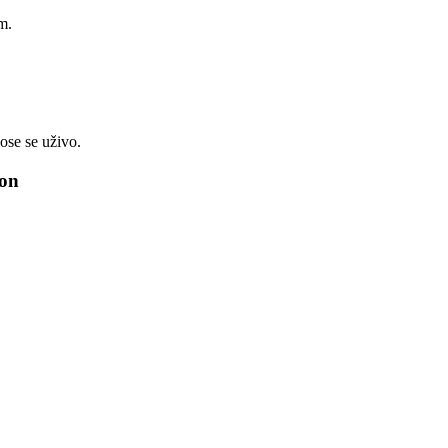
m.
ose se uživo.
gon