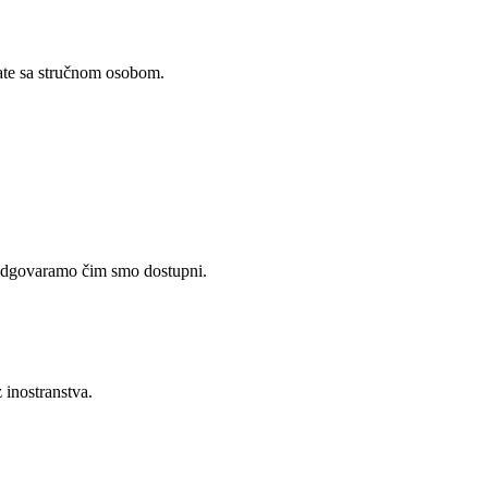
rate sa stručnom osobom.
e. Odgovaramo čim smo dostupni.
z inostranstva.