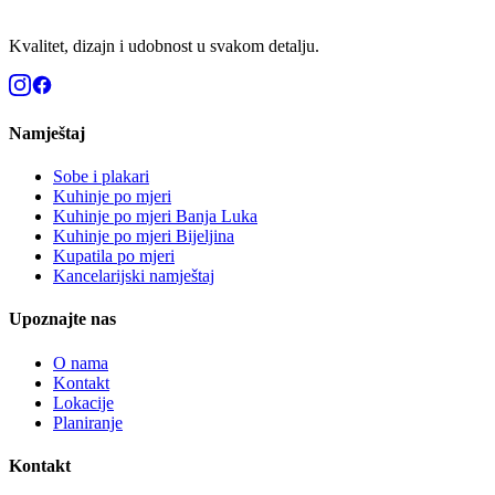
Kvalitet, dizajn i udobnost u svakom detalju.
Namještaj
Sobe i plakari
Kuhinje po mjeri
Kuhinje po mjeri Banja Luka
Kuhinje po mjeri Bijeljina
Kupatila po mjeri
Kancelarijski namještaj
Upoznajte nas
O nama
Kontakt
Lokacije
Planiranje
Kontakt