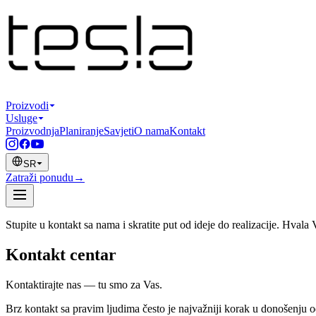
Proizvodi
Usluge
Proizvodnja
Planiranje
Savjeti
O nama
Kontakt
SR
Zatraži ponudu
→
Stupite u kontakt sa nama i skratite put od ideje do realizacije. Hval
Kontakt centar
Kontaktirajte nas — tu smo za Vas.
Brz kontakt sa pravim ljudima često je najvažniji korak u donošenju 