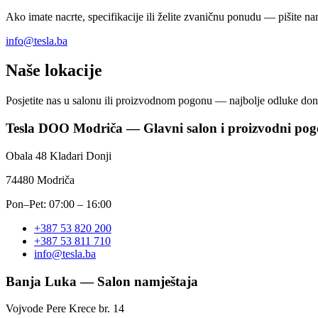
Ako imate nacrte, specifikacije ili želite zvaničnu ponudu — pišite na
info@tesla.ba
Naše lokacije
Posjetite nas u salonu ili proizvodnom pogonu — najbolje odluke don
Tesla DOO Modriča — Glavni salon i proizvodni po
Obala 48 Kladari Donji
74480 Modriča
Pon–Pet:
07:00 – 16:00
+387 53 820 200
+387 53 811 710
info@tesla.ba
Banja Luka — Salon namještaja
Vojvode Pere Krece br. 14