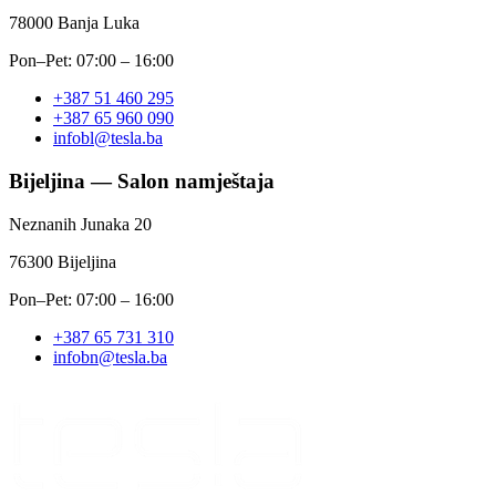
78000 Banja Luka
Pon–Pet:
07:00 – 16:00
+387 51 460 295
+387 65 960 090
infobl@tesla.ba
Bijeljina — Salon namještaja
Neznanih Junaka 20
76300 Bijeljina
Pon–Pet:
07:00 – 16:00
+387 65 731 310
infobn@tesla.ba