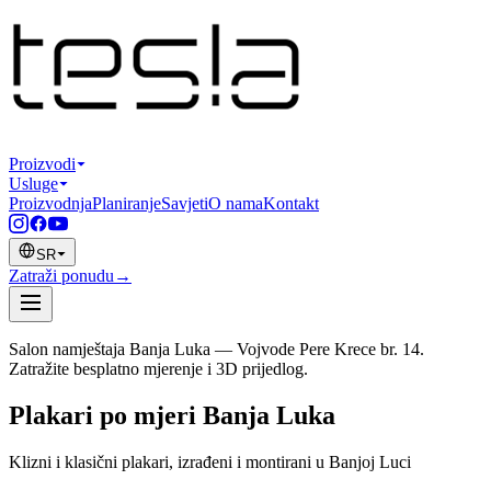
Proizvodi
Usluge
Proizvodnja
Planiranje
Savjeti
O nama
Kontakt
SR
Zatraži ponudu
→
Salon namještaja Banja Luka — Vojvode Pere Krece br. 14.
Zatražite besplatno mjerenje i 3D prijedlog.
Plakari po mjeri Banja Luka
Klizni i klasični plakari, izrađeni i montirani u Banjoj Luci