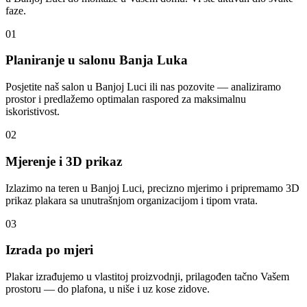
faze.
01
Planiranje u salonu Banja Luka
Posjetite naš salon u Banjoj Luci ili nas pozovite — analiziramo
prostor i predlažemo optimalan raspored za maksimalnu
iskoristivost.
02
Mjerenje i 3D prikaz
Izlazimo na teren u Banjoj Luci, precizno mjerimo i pripremamo 3D
prikaz plakara sa unutrašnjom organizacijom i tipom vrata.
03
Izrada po mjeri
Plakar izrađujemo u vlastitoj proizvodnji, prilagođen tačno Vašem
prostoru — do plafona, u niše i uz kose zidove.