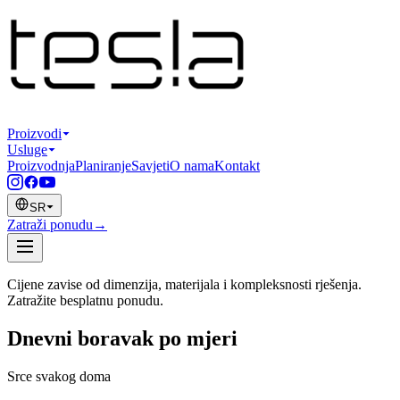
Proizvodi
Usluge
Proizvodnja
Planiranje
Savjeti
O nama
Kontakt
SR
Zatraži ponudu
→
Cijene zavise od dimenzija, materijala i kompleksnosti rješenja.
Zatražite besplatnu ponudu.
Dnevni boravak po mjeri
Srce svakog doma