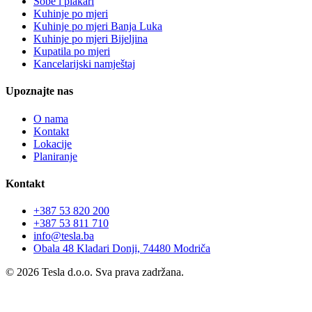
Sobe i plakari
Kuhinje po mjeri
Kuhinje po mjeri Banja Luka
Kuhinje po mjeri Bijeljina
Kupatila po mjeri
Kancelarijski namještaj
Upoznajte nas
O nama
Kontakt
Lokacije
Planiranje
Kontakt
+387 53 820 200
+387 53 811 710
info@tesla.ba
Obala 48 Kladari Donji, 74480 Modriča
©
2026
Tesla d.o.o.
Sva prava zadržana.