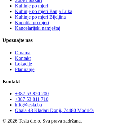
Sobe i plakari
Kuhinje po mjeri
Kuhinje po mjeri Banja Luka
Kuhinje po mjeri Bijeljina
Kupatila po mjeri
Kancelarijski namještaj
Upoznajte nas
O nama
Kontakt
Lokacije
Planiranje
Kontakt
+387 53 820 200
+387 53 811 710
info@tesla.ba
Obala 48 Kladari Donji, 74480 Modriča
©
2026
Tesla d.o.o.
Sva prava zadržana.