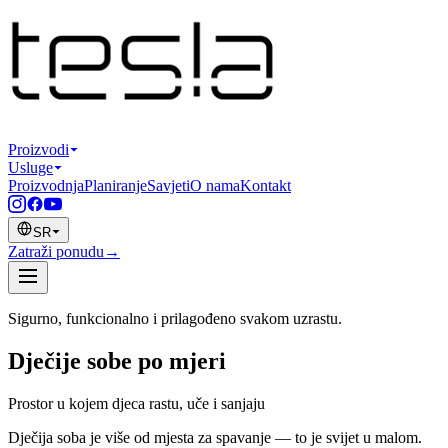
Proizvodi
Usluge
Proizvodnja
Planiranje
Savjeti
O nama
Kontakt
SR
Zatraži ponudu
→
Sigurno, funkcionalno i prilagođeno svakom uzrastu.
Dječije sobe po mjeri
Prostor u kojem djeca rastu, uče i sanjaju
Dječija soba je više od mjesta za spavanje — to je svijet u malom.