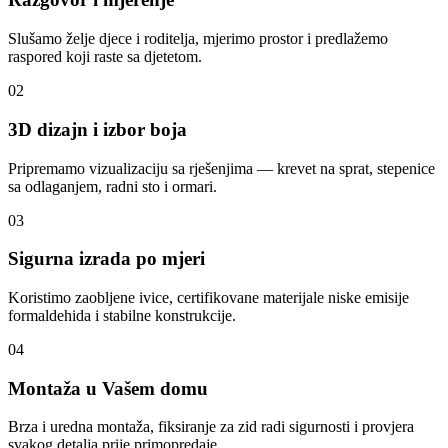
Slušamo želje djece i roditelja, mjerimo prostor i predlažemo
raspored koji raste sa djetetom.
02
3D dizajn i izbor boja
Pripremamo vizualizaciju sa rješenjima — krevet na sprat, stepenice
sa odlaganjem, radni sto i ormari.
03
Sigurna izrada po mjeri
Koristimo zaobljene ivice, certifikovane materijale niske emisije
formaldehida i stabilne konstrukcije.
04
Montaža u Vašem domu
Brza i uredna montaža, fiksiranje za zid radi sigurnosti i provjera
svakog detalja prije primopredaje.