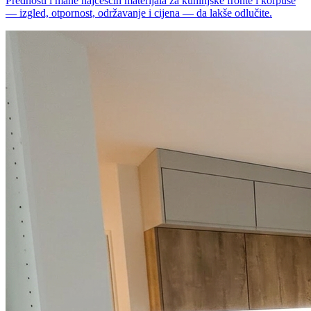
Prednosti i mane najčešćih materijala za kuhinjske fronte i korpuse
— izgled, otpornost, održavanje i cijena — da lakše odlučite.