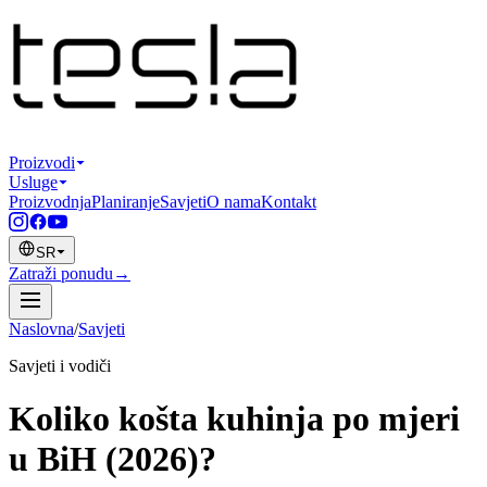
Proizvodi
Usluge
Proizvodnja
Planiranje
Savjeti
O nama
Kontakt
SR
Zatraži ponudu
→
Naslovna
/
Savjeti
Savjeti i vodiči
Koliko košta kuhinja po mjeri
u BiH (2026)?