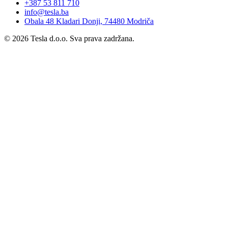
+387 53 811 710
info@tesla.ba
Obala 48 Kladari Donji, 74480 Modriča
©
2026
Tesla d.o.o.
Sva prava zadržana.