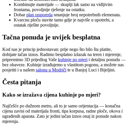
Kombinujte materijale — skuplji lak samo na vidljivim
frontama, povoljnije rješenje na ostatku.
Dobar
plan rasporeda
smanjuje broj nepotrebnih elemenata.
Kvarcnu ploču stavite tamo gdje je najviše u upotrebi, a
ostatak riješite povoljnije.
Tačna ponuda je uvijek besplatna
Kod nas je princip jednostavan: prije nego što bilo šta platite,
dobijate tačan iznos. Radimo besplatno izlazak na teren i mjerenje,
pripremimo 3D prijedlog Vaše
kuhinje po mjeri
i detaljnu ponudu —
bez obaveze. Kuhinje izrađujemo u vlastitom pogonu, a možete nas
posjetiti i u našem
salonu u Modriči
te u Banjoj Luci i Bijeljini.
Česta pitanja
Kako se izražava cijena kuhinje po mjeri?
Najčešće po dužnom metru, ali to je samo orijentacija — konačna
cijena zavisi od materijala fronti, tipa korpusa, radne ploče, okova i
ugrađenih aparata. Zato je jedini tačan iznos onaj iz ponude nakon
mjerenja.