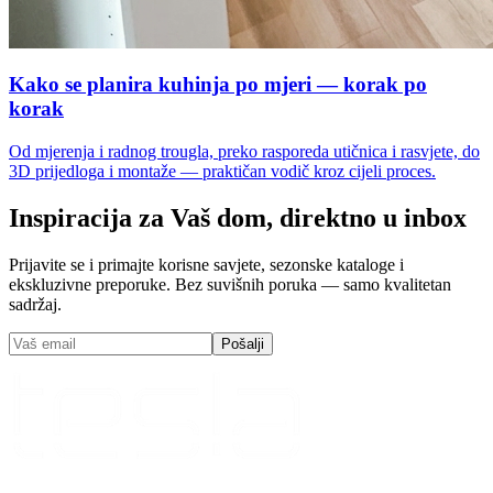
Kako se planira kuhinja po mjeri — korak po
korak
Od mjerenja i radnog trougla, preko rasporeda utičnica i rasvjete, do
3D prijedloga i montaže — praktičan vodič kroz cijeli proces.
Inspiracija za Vaš dom, direktno u inbox
Prijavite se i primajte korisne savjete, sezonske kataloge i
ekskluzivne preporuke. Bez suvišnih poruka — samo kvalitetan
sadržaj.
Pošalji