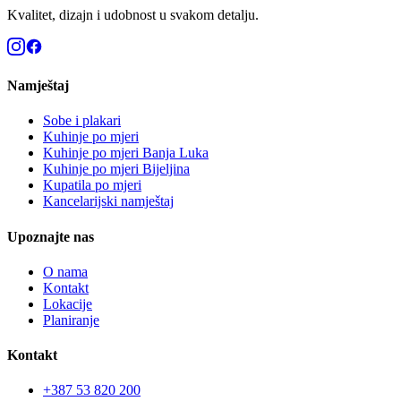
Kvalitet, dizajn i udobnost u svakom detalju.
Namještaj
Sobe i plakari
Kuhinje po mjeri
Kuhinje po mjeri Banja Luka
Kuhinje po mjeri Bijeljina
Kupatila po mjeri
Kancelarijski namještaj
Upoznajte nas
O nama
Kontakt
Lokacije
Planiranje
Kontakt
+387 53 820 200