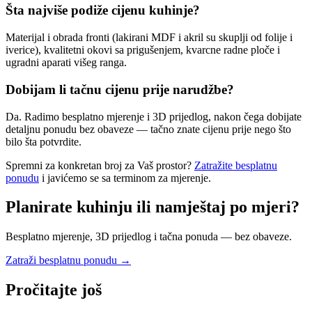
Šta najviše podiže cijenu kuhinje?
Materijal i obrada fronti (lakirani MDF i akril su skuplji od folije i
iverice), kvalitetni okovi sa prigušenjem, kvarcne radne ploče i
ugradni aparati višeg ranga.
Dobijam li tačnu cijenu prije narudžbe?
Da. Radimo besplatno mjerenje i 3D prijedlog, nakon čega dobijate
detaljnu ponudu bez obaveze — tačno znate cijenu prije nego što
bilo šta potvrdite.
Spremni za konkretan broj za Vaš prostor?
Zatražite besplatnu
ponudu
i javićemo se sa terminom za mjerenje.
Planirate kuhinju ili namještaj po mjeri?
Besplatno mjerenje, 3D prijedlog i tačna ponuda — bez obaveze.
Zatraži besplatnu ponudu
→
Pročitajte još