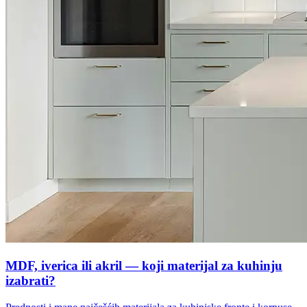
MDF, iverica ili akril — koji materijal za kuhinju
izabrati?