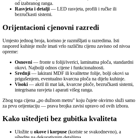
od izabranog ranga.
Rasvjeta i detalji
— LED rasvjeta, profili i ručke ili
bezručkasti sistemi.
Orijentacioni cjenovni razredi
Umjesto jednog broja, korisno je razmišljati u razredima. Isti
raspored kuhinje može imati vrlo različitu cijenu zavisno od nivoa
opreme:
Osnovni
— fronte u foliji/iverici, laminatna ploča, standardni
okovi. Najbolji odnos cijene i funkcionalnosti.
Srednji
— lakirani MDF ili kvalitetne folije, bolji okovi sa
prigušenjem, eventualno kvarcna ploča na dijelu kuhinje.
Visoki
— akril ili mat lak, kvarcne ploče, bezručkasti sistemi,
integrisana rasvjeta i aparati višeg ranga.
Zbog toga cijena „po dužnom metru" koju čujete okvirno služi samo
za prvu orijentaciju — prava brojka zavisi upravo od ovih izbora.
Kako uštedjeti bez gubitka kvaliteta
Uložite u
okove i korpuse
(koriste se svakodnevno), a
uštedite na dekorativnim detaljima.