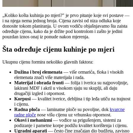
„Koliko košta kuhinja po mjeri?" je prvo pitanje koje svi postave —
i na njega nema jednog broja. Cijena zavisi od niza odluka koje
donosite tokom planiranja. U ovom vodiču objašnjavamo šta zaista
određuje cijenu, kako da je držite pod kontrolom i zašto je jedini
pouzdan iznos onaj iz ponude nakon mjerenja.
Šta određuje cijenu kuhinje po mjeri
Ukupnu cijenu formira nekoliko glavnih faktora:
Dužina i broj elemenata
— više ormarića, fioka i visokih
elemenata znači više materijala i rada.
Materijal i obrada fronti
— folija i iverica su najpovoljnije,
lakirani MDF i akril u visokom sjaju su skuplji, ali daju
drugačiji izgled i otpornost.
Korpusi
— kvalitet iverice, debljina i tip leđa utiču na trajnost
i cijenu.
Radna ploča
— laminatne ploče su povoljne, dok
kvarcne
radne ploče
nose višu cijenu uz vrhunsku otpornost.
Okovi i mehanizmi
— vođice sa prigušenjem, sistemi za
podizanje i pametne korpe podižu kvalitet korištenja i cijenu.
Ugradni aparati
— često čine značajan dio budžeta, zavisno